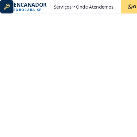
ENCANADOR
Serviços
Onde Atendemos
O
SOROCABA
-
SP