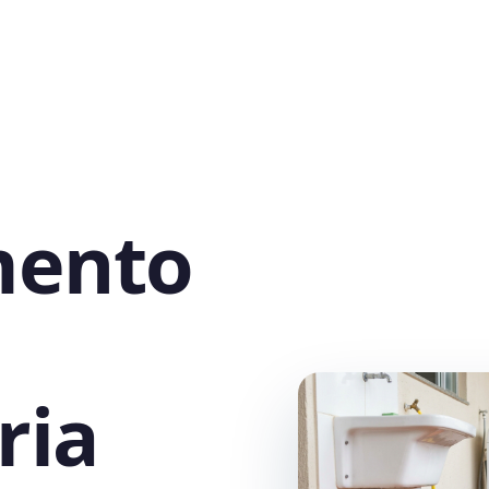
mento
ria