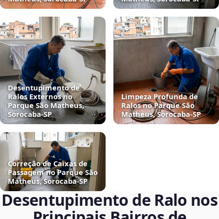
Desentupimento de
Ralos Externos no
Limpeza Profunda de
Parque São Matheus,
Ralos no Parque São
Sorocaba‑SP
Matheus, Sorocaba‑SP
Correção de Caixas de
Passagem no Parque São
Matheus, Sorocaba‑SP
Desentupimento de Ralo nos
Principais Bairros de