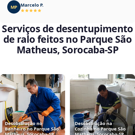
Marcelo P.
MP
Serviços de desentupimento
de ralo feitos no Parque São
Matheus, Sorocaba‑SP
Desobstrução no
Desobstrução na
Banheiro no Parque São
Cozinha no Parque São
Matheus, Sorocaba‑SP
Matheus, Sorocaba‑SP