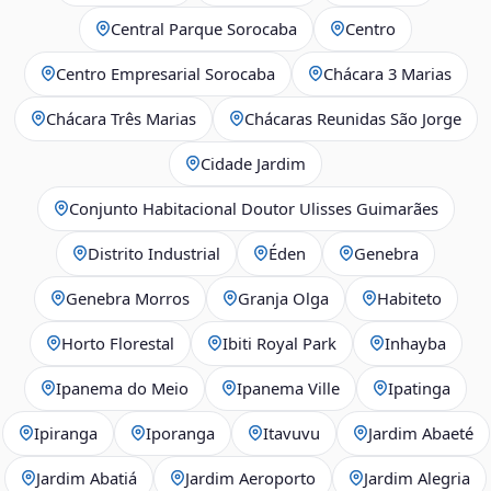
Central Parque Sorocaba
Centro
Centro Empresarial Sorocaba
Chácara 3 Marias
Chácara Três Marias
Chácaras Reunidas São Jorge
Cidade Jardim
Conjunto Habitacional Doutor Ulisses Guimarães
Distrito Industrial
Éden
Genebra
Genebra Morros
Granja Olga
Habiteto
Horto Florestal
Ibiti Royal Park
Inhayba
Ipanema do Meio
Ipanema Ville
Ipatinga
Ipiranga
Iporanga
Itavuvu
Jardim Abaeté
Jardim Abatiá
Jardim Aeroporto
Jardim Alegria