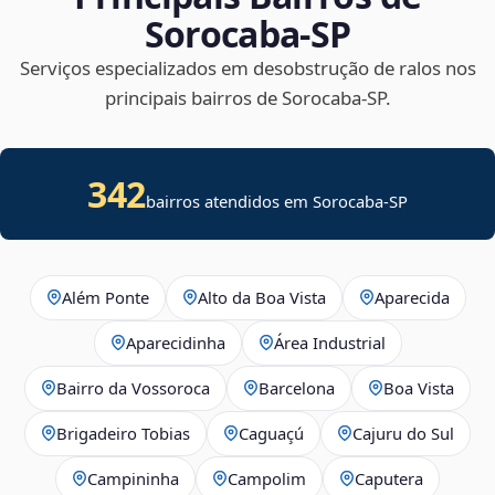
Sorocaba‑SP
Serviços especializados em desobstrução de ralos nos
principais bairros de Sorocaba‑SP.
342
bairros atendidos em Sorocaba-SP
Além Ponte
Alto da Boa Vista
Aparecida
Aparecidinha
Área Industrial
Bairro da Vossoroca
Barcelona
Boa Vista
Brigadeiro Tobias
Caguaçú
Cajuru do Sul
Campininha
Campolim
Caputera