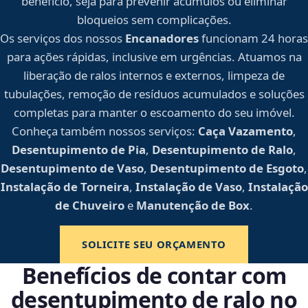
benefício, seja para prevenir acúmulos ou eliminar
bloqueios sem complicações.
Os serviços dos nossos
Encanadores
funcionam 24 horas
para ações rápidas, inclusive em urgências. Atuamos na
liberação de ralos internos e externos, limpeza de
tubulações, remoção de resíduos acumulados e soluções
completas para manter o escoamento do seu imóvel.
Conheça também nossos serviços:
Caça Vazamento
,
Desentupimento de Pia
,
Desentupimento de Ralo
,
Desentupimento de Vaso
,
Desentupimento de Esgoto
,
Instalação de Torneira
,
Instalação de Vaso
,
Instalação
de Chuveiro
e
Manutenção de Box
.
SOLICITE SEU ORÇAMENTO
Benefícios de contar com
desentupimento de ralo no