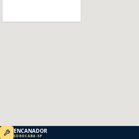
ENCANADOR
SOROCABA
-
SP