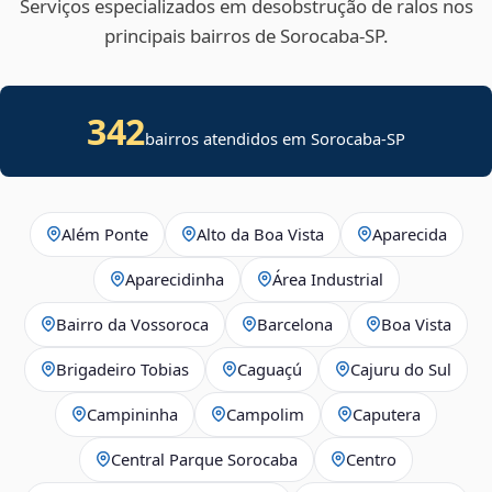
Serviços especializados em desobstrução de ralos nos
principais bairros de Sorocaba‑SP.
342
bairros atendidos em Sorocaba-SP
Além Ponte
Alto da Boa Vista
Aparecida
Aparecidinha
Área Industrial
Bairro da Vossoroca
Barcelona
Boa Vista
Brigadeiro Tobias
Caguaçú
Cajuru do Sul
Campininha
Campolim
Caputera
Central Parque Sorocaba
Centro