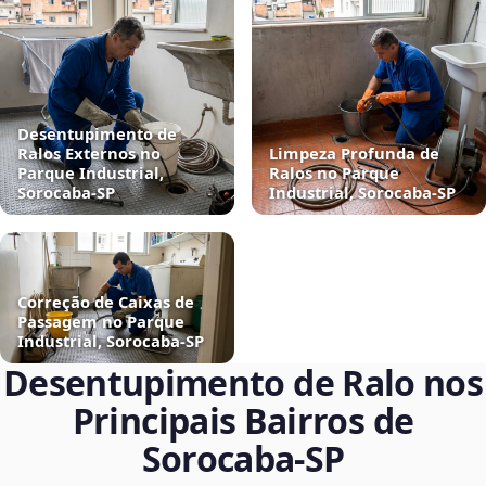
Desentupimento de
Ralos Externos no
Limpeza Profunda de
Parque Industrial,
Ralos no Parque
Sorocaba‑SP
Industrial, Sorocaba‑SP
Correção de Caixas de
Passagem no Parque
Industrial, Sorocaba‑SP
Desentupimento de Ralo nos
Principais Bairros de
Sorocaba‑SP