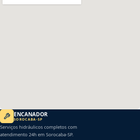
ENCANADOR
SOROCABA
-
SP
Serviços hidráulicos completos com
atendimento 24h em
Sorocaba
-
SP
.