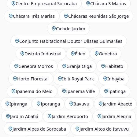
Centro Empresarial Sorocaba
Chácara 3 Marias
Chácara Três Marias
Chácaras Reunidas São Jorge
Cidade Jardim
Conjunto Habitacional Doutor Ulisses Guimarães
Distrito Industrial
Éden
Genebra
Genebra Morros
Granja Olga
Habiteto
Horto Florestal
Ibiti Royal Park
Inhayba
Ipanema do Meio
Ipanema Ville
Ipatinga
Ipiranga
Iporanga
Itavuvu
Jardim Abaeté
Jardim Abatiá
Jardim Aeroporto
Jardim Alegria
Jardim Alpes de Sorocaba
Jardim Altos do Itavuvu