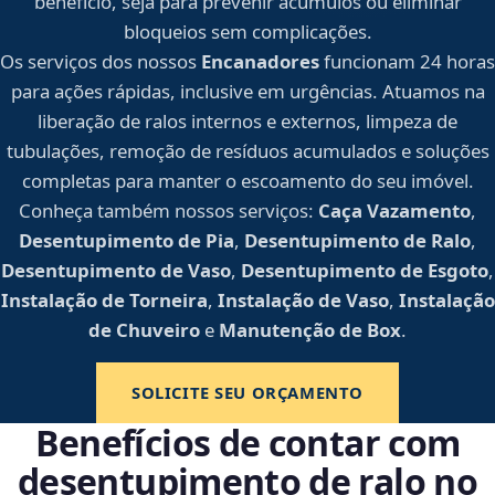
benefício, seja para prevenir acúmulos ou eliminar
bloqueios sem complicações.
Os serviços dos nossos
Encanadores
funcionam 24 horas
para ações rápidas, inclusive em urgências. Atuamos na
liberação de ralos internos e externos, limpeza de
tubulações, remoção de resíduos acumulados e soluções
completas para manter o escoamento do seu imóvel.
Conheça também nossos serviços:
Caça Vazamento
,
Desentupimento de Pia
,
Desentupimento de Ralo
,
Desentupimento de Vaso
,
Desentupimento de Esgoto
,
Instalação de Torneira
,
Instalação de Vaso
,
Instalação
de Chuveiro
e
Manutenção de Box
.
SOLICITE SEU ORÇAMENTO
Benefícios de contar com
desentupimento de ralo no