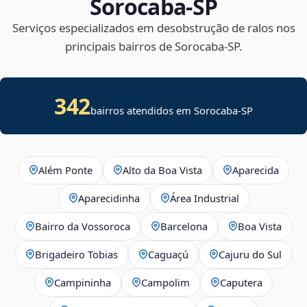
Sorocaba‑SP
Serviços especializados em desobstrução de ralos nos
principais bairros de Sorocaba‑SP.
342
bairros atendidos em Sorocaba-SP
Além Ponte
Alto da Boa Vista
Aparecida
Aparecidinha
Área Industrial
Bairro da Vossoroca
Barcelona
Boa Vista
Brigadeiro Tobias
Caguaçú
Cajuru do Sul
Campininha
Campolim
Caputera