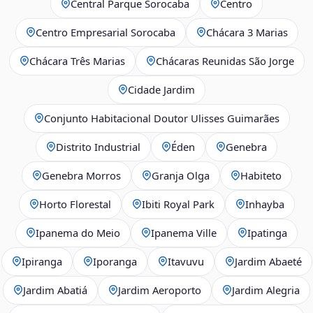
Central Parque Sorocaba
Centro
Centro Empresarial Sorocaba
Chácara 3 Marias
Chácara Três Marias
Chácaras Reunidas São Jorge
Cidade Jardim
Conjunto Habitacional Doutor Ulisses Guimarães
Distrito Industrial
Éden
Genebra
Genebra Morros
Granja Olga
Habiteto
Horto Florestal
Ibiti Royal Park
Inhayba
Ipanema do Meio
Ipanema Ville
Ipatinga
Ipiranga
Iporanga
Itavuvu
Jardim Abaeté
Jardim Abatiá
Jardim Aeroporto
Jardim Alegria