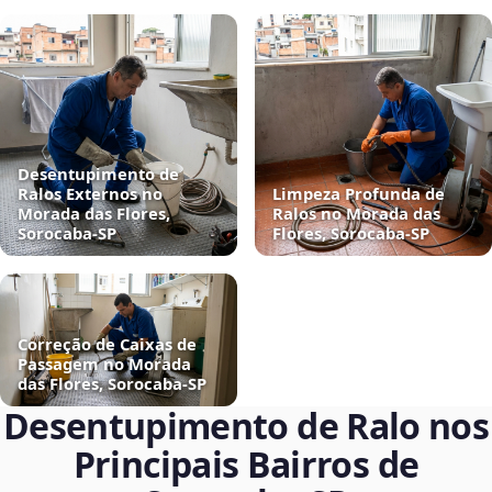
Desentupimento de
Ralos Externos no
Limpeza Profunda de
Morada das Flores,
Ralos no Morada das
Sorocaba‑SP
Flores, Sorocaba‑SP
Correção de Caixas de
Passagem no Morada
das Flores, Sorocaba‑SP
Desentupimento de Ralo nos
Principais Bairros de