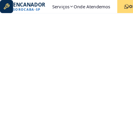
ENCANADOR
Serviços
Onde Atendemos
O
SOROCABA
-
SP