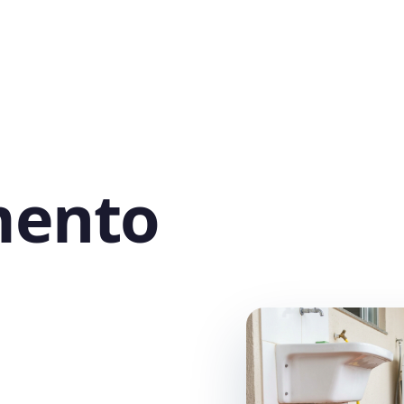
mento