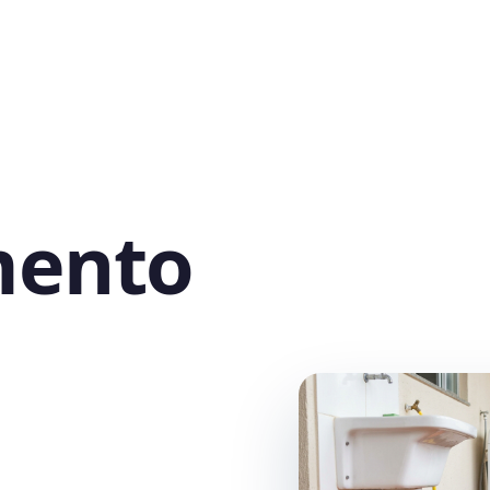
mento