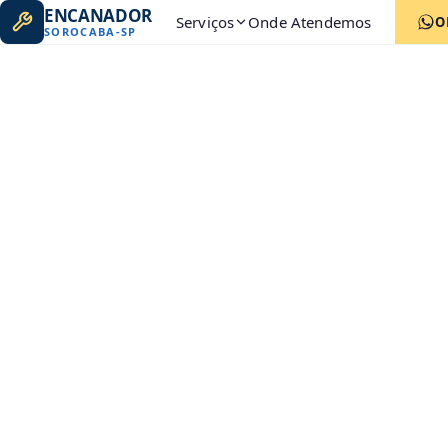
ENCANADOR
Serviços
Onde Atendemos
O
SOROCABA
-
SP