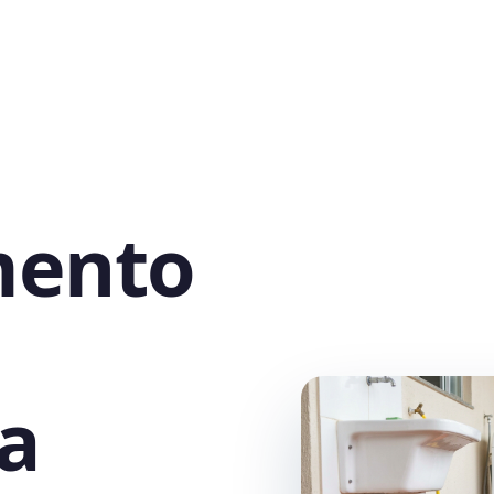
mento
a