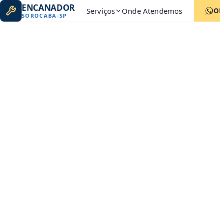
ENCANADOR
Serviços
Onde Atendemos
O
SOROCABA
-
SP