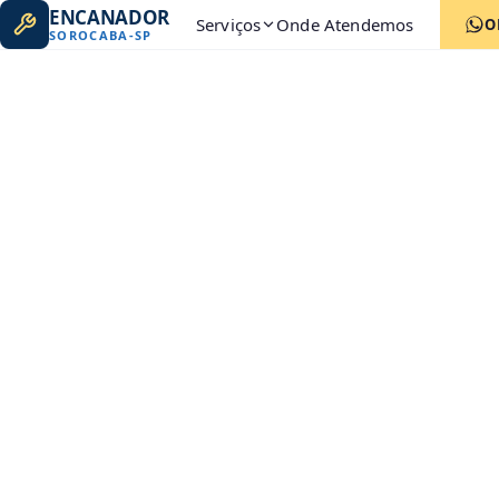
ENCANADOR
Serviços
Onde Atendemos
O
SOROCABA
-
SP