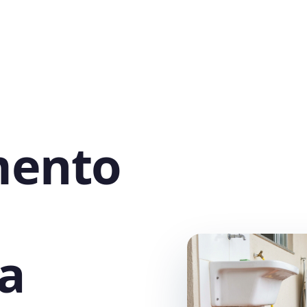
mento
a