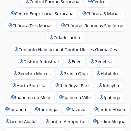
Central Parque Sorocaba
Centro
Centro Empresarial Sorocaba
Chácara 3 Marias
Chácara Três Marias
Chácaras Reunidas São Jorge
Cidade Jardim
Conjunto Habitacional Doutor Ulisses Guimarães
Distrito Industrial
Éden
Genebra
Genebra Morros
Granja Olga
Habiteto
Horto Florestal
Ibiti Royal Park
Inhayba
Ipanema do Meio
Ipanema Ville
Ipatinga
Ipiranga
Iporanga
Itavuvu
Jardim Abaeté
Jardim Abatiá
Jardim Aeroporto
Jardim Alegria