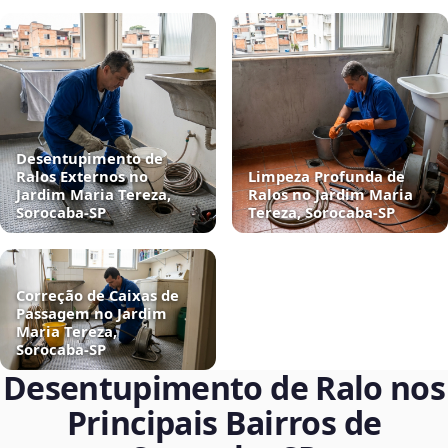
Desentupimento de
Ralos Externos no
Limpeza Profunda de
Jardim Maria Tereza,
Ralos no Jardim Maria
Sorocaba‑SP
Tereza, Sorocaba‑SP
Correção de Caixas de
Passagem no Jardim
Maria Tereza,
Sorocaba‑SP
Desentupimento de Ralo nos
Principais Bairros de