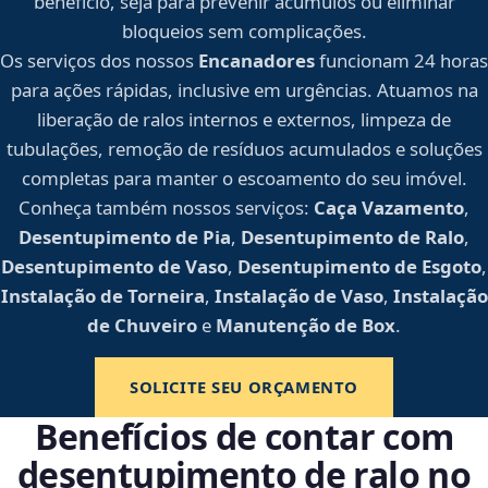
benefício, seja para prevenir acúmulos ou eliminar
bloqueios sem complicações.
Os serviços dos nossos
Encanadores
funcionam 24 horas
para ações rápidas, inclusive em urgências. Atuamos na
liberação de ralos internos e externos, limpeza de
tubulações, remoção de resíduos acumulados e soluções
completas para manter o escoamento do seu imóvel.
Conheça também nossos serviços:
Caça Vazamento
,
Desentupimento de Pia
,
Desentupimento de Ralo
,
Desentupimento de Vaso
,
Desentupimento de Esgoto
,
Instalação de Torneira
,
Instalação de Vaso
,
Instalação
de Chuveiro
e
Manutenção de Box
.
SOLICITE SEU ORÇAMENTO
Benefícios de contar com
desentupimento de ralo no