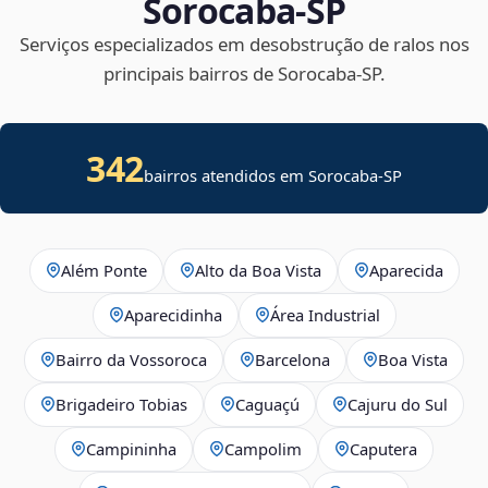
Sorocaba‑SP
Serviços especializados em desobstrução de ralos nos
principais bairros de Sorocaba‑SP.
342
bairros atendidos em Sorocaba-SP
Além Ponte
Alto da Boa Vista
Aparecida
Aparecidinha
Área Industrial
Bairro da Vossoroca
Barcelona
Boa Vista
Brigadeiro Tobias
Caguaçú
Cajuru do Sul
Campininha
Campolim
Caputera