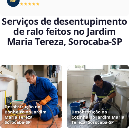
MP
Serviços de desentupimento
de ralo feitos no Jardim
Maria Tereza, Sorocaba‑SP
Desobstrução no
Banheiro no Jardim
Desobstrução na
Maria Tereza,
Cozinha no Jardim Maria
Sorocaba‑SP
Tereza, Sorocaba‑SP