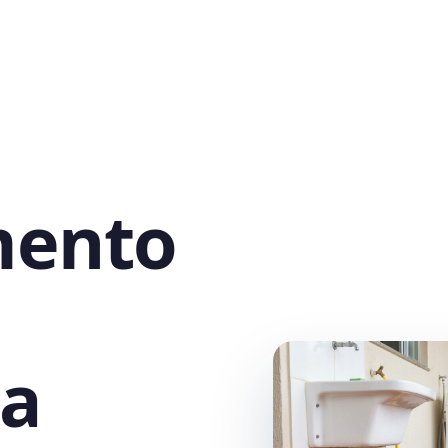
mento
ia