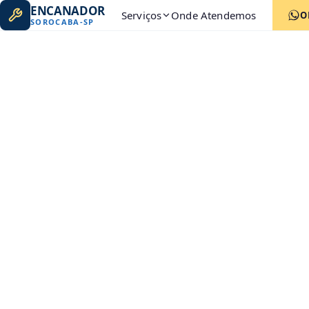
ENCANADOR
Serviços
Onde Atendemos
O
SOROCABA
-
SP